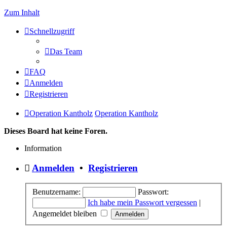
Zum Inhalt
Schnellzugriff
Das Team
FAQ
Anmelden
Registrieren
Operation Kantholz
Operation Kantholz
Dieses Board hat keine Foren.
Information
Anmelden
•
Registrieren
Benutzername:
Passwort:
Ich habe mein Passwort vergessen
|
Angemeldet bleiben