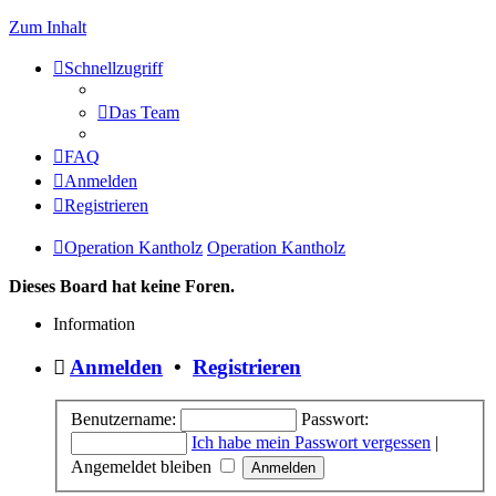
Zum Inhalt
Schnellzugriff
Das Team
FAQ
Anmelden
Registrieren
Operation Kantholz
Operation Kantholz
Dieses Board hat keine Foren.
Information
Anmelden
•
Registrieren
Benutzername:
Passwort:
Ich habe mein Passwort vergessen
|
Angemeldet bleiben